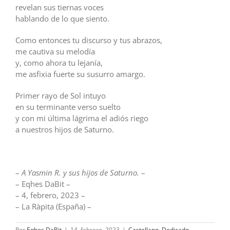
revelan sus tiernas voces
hablando de lo que siento.
Como entonces tu discurso y tus abrazos,
me cautiva su melodía
y, como ahora tu lejanía,
me asfixia fuerte su susurro amargo.
Primer rayo de Sol intuyo
en su terminante verso suelto
y con mi última lágrima el adiós riego
a nuestros hijos de Saturno.
–
A Yasmin R. y sus hijos de Saturno.
–
– Eqhes DaBit –
– 4, febrero, 2023 –
– La Ràpita (España) –
Por
Eqhes DaBit
|
14, febrero, 2023
|
Castellano
,
Dedicado
,