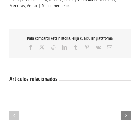
Mentiras
,
Verso
|
Sin comentarios
Para compartir esta historia, elija cualquier plataforma
Facebook
X
Reddit
LinkedIn
Tumblr
Pinterest
Vk
Correo
electrónico
Artículos relacionados
1111
lágrimas
Nostalgia
para
umbilical
mañana