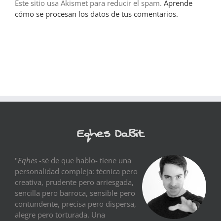
Este sitio usa Akismet para reducir el spam.
Aprende
cómo se procesan los datos de tus comentarios.
Eqhes DaBit
"
Eqhes
-sé de que hablo- tiene una
personalidad compleja: técnica pero
creativa, prudente pero arriesgada,
sencilla pero barroca, sensible pero
contundente, precisa pero dispersa,
alegre pero torturada. Una