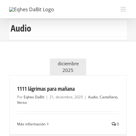
Saltar
al
contenido
Audio
diciembre
2025
1111 lágrimas para mañana
Por
Eqhes DaBit
|
21, diciembre, 2025
|
Audio
,
Castellano
,
Verso
Más información
0