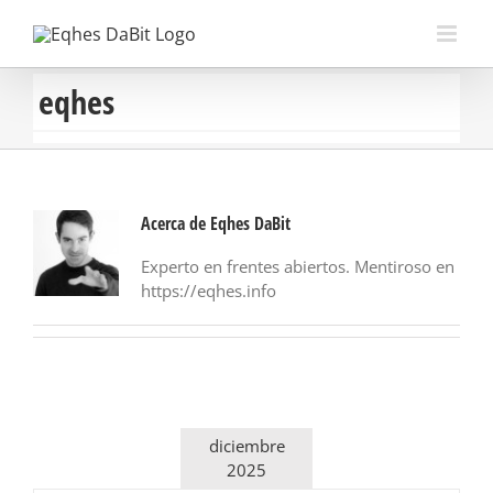
Saltar
al
contenido
eqhes
Acerca de
Eqhes DaBit
Experto en frentes abiertos. Mentiroso en
https://eqhes.info
diciembre
2025