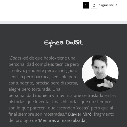
Siguiente
1
2
Eqhes DaBit
"
Eqhes
-sé de que hablo- tiene una
personalidad compleja: técnica pero
creativa, prudente pero arriesgada,
sencilla pero barroca, sensible pero
contundente, precisa pero dispersa,
alegre pero torturada. Una
personalidad inquieta y muy rica que se traslada en las
historias que inventa. Unas historias que no siempre
son lo que parecen, que esconden 'cosas', pero que al
final siempre son mostradas." (
Xavier Miró
, fragmento
del prólogo de '
Mentiras a mano alzada
').