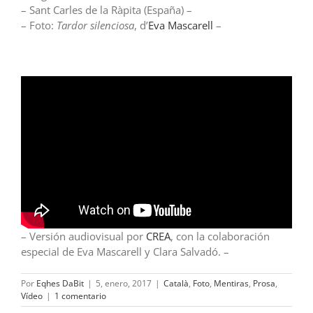
– Sant Carles de la Ràpita (España) –
– Foto:
Tardor silenciosa
, d’
Eva Mascarell
–
– Versión audiovisual por
CREA
, con la colaboración
especial de Eva Mascarell y Clara Salvadó. –
Por
Eqhes DaBit
|
5, enero, 2017
|
Català
,
Foto
,
Mentiras
,
Prosa
,
Vídeo
|
1 comentario