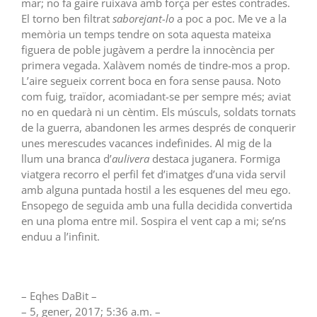
mar; no fa gaire ruixava amb força per estes contrades.
El torno ben filtrat
saborejant-lo
a poc a poc. Me ve a la
memòria un temps tendre on sota aquesta mateixa
figuera de poble jugàvem a perdre la innocència per
primera vegada. Xalàvem només de tindre-mos a prop.
L’aire segueix corrent boca en fora sense pausa. Noto
com fuig, traïdor, acomiadant-se per sempre més; aviat
no en quedarà ni un cèntim. Els músculs, soldats tornats
de la guerra, abandonen les armes després de conquerir
unes merescudes vacances indefinides. Al mig de la
llum una branca d’
aulivera
destaca juganera. Formiga
viatgera recorro el perfil fet d’imatges d’una vida servil
amb alguna puntada hostil a les esquenes del meu ego.
Ensopego de seguida amb una fulla decidida convertida
en una ploma entre mil. Sospira el vent cap a mi; se’ns
enduu a l’infinit.
– Eqhes DaBit –
– 5, gener, 2017; 5:36 a.m. –