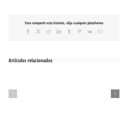
Para compartir esta historia, elija cualquier plataforma
Facebook
X
Reddit
LinkedIn
Tumblr
Pinterest
Vk
Correo
electrónico
Artículos relacionados
Nostalgia
Galletita
umbilical