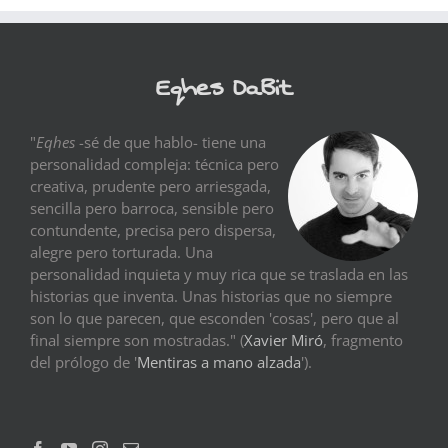
Eqhes DaBit
"
Eqhes
-sé de que hablo- tiene una
personalidad compleja: técnica pero
creativa, prudente pero arriesgada,
sencilla pero barroca, sensible pero
contundente, precisa pero dispersa,
alegre pero torturada. Una
personalidad inquieta y muy rica que se traslada en las
historias que inventa. Unas historias que no siempre
son lo que parecen, que esconden 'cosas', pero que al
final siempre son mostradas." (
Xavier Miró
, fragmento
del prólogo de '
Mentiras a mano alzada
').