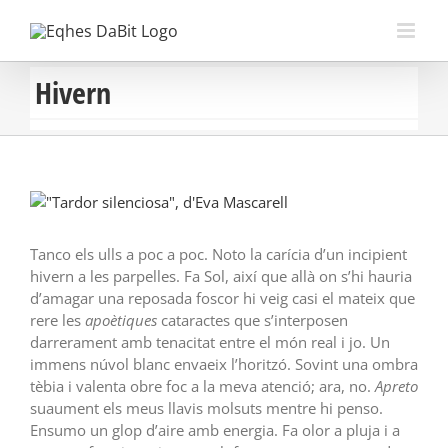
Saltar
al
contenido
Hivern
Ver
imagen
más
Tanco els ulls a poc a poc. Noto la carícia d’un incipient
grande
hivern a les parpelles. Fa Sol, així que allà on s’hi hauria
d’amagar una reposada foscor hi veig casi el mateix que
rere les
apoètiques
cataractes que s’interposen
darrerament amb tenacitat entre el món real i jo. Un
immens núvol blanc envaeix l’horitzó. Sovint una ombra
tèbia i valenta obre foc a la meva atenció; ara, no.
Apreto
suaument els meus llavis molsuts mentre hi penso.
Ensumo un glop d’aire amb energia. Fa olor a pluja i a