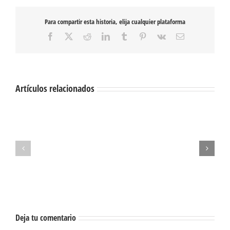
Para compartir esta historia, elija cualquier plataforma
Facebook
X
Reddit
LinkedIn
Tumblr
Pinterest
Vk
Correo
electrónico
Artículos relacionados
1111
lágrimas
Nostalgia
para
umbilical
mañana
Deja tu comentario