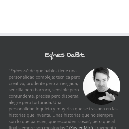
Eqhes DaBit
"
Eqhes
-sé de que hablo- tiene una
personalidad compleja: técnica pero
creativa, prudente pero arriesgada,
sencilla pero barroca, sensible pero
contundente, precisa pero dispersa,
alegre pero torturada. Una
personalidad inquieta y muy rica que se traslada en las
historias que inventa. Unas historias que no siempre
son lo que parecen, que esconden 'cosas', pero que al
final siempre son mostradas." (
Xavier Miró
, fragmento