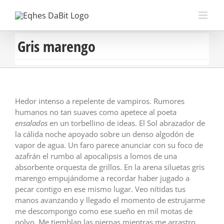
Saltar
al
contenido
Gris marengo
Hedor intenso a repelente de vampiros. Rumores
humanos no tan suaves como apetece al poeta
ensalados
en un torbellino de ideas. El Sol abrazador de
la cálida noche apoyado sobre un denso algodón de
vapor de agua. Un faro parece anunciar con su foco de
azafrán el rumbo al apocalipsis a lomos de una
absorbente orquesta de grillos. En la arena siluetas gris
marengo empujándome a recordar haber jugado a
pecar contigo en ese mismo lugar. Veo nítidas tus
manos avanzando y llegado el momento de estrujarme
me descompongo como ese sueño en mil motas de
polvo. Me tiemblan las piernas mientras me arrastro