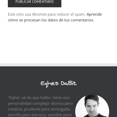
Este sitio usa Akismet para reducir el spam.
Aprende
cómo se procesan los datos de tus comentarios.
Eqhes DaBit
"
Eqhes
-sé de que hablo- tiene una
personalidad compleja: técnica pero
creativa, prudente pero arriesgada,
sencilla pero barroca, sensible pero