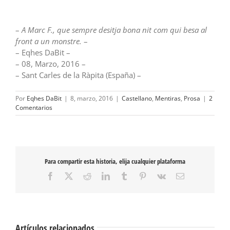
–
A Marc F., que sempre desitja bona nit com qui besa al
front a un monstre.
–
– Eqhes DaBit –
– 08, Marzo, 2016 –
– Sant Carles de la Ràpita (España) –
Por
Eqhes DaBit
|
8, marzo, 2016
|
Castellano
,
Mentiras
,
Prosa
|
2
Comentarios
Para compartir esta historia, elija cualquier plataforma
Facebook
X
Reddit
LinkedIn
Tumblr
Pinterest
Vk
Correo
electrónico
Artículos relacionados