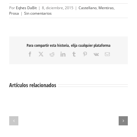
Por
Eqhes DaBit
|
8, diciembre, 2015
|
Castellano
,
Mentiras
,
Prosa
|
Sin comentarios
Para compartir esta historia, elija cualquier plataforma
Facebook
X
Reddit
LinkedIn
Tumblr
Pinterest
Vk
Correo
electrónico
Artículos relacionados
1111
lágrimas
Nostalgia
para
umbilical
mañana