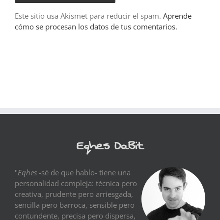
Este sitio usa Akismet para reducir el spam.
Aprende
cómo se procesan los datos de tus comentarios.
Eqhes DaBit
"
Eqhes
-sé de que hablo- tiene una
personalidad compleja: técnica pero
creativa, prudente pero arriesgada,
sencilla pero barroca, sensible pero
contundente, precisa pero dispersa,