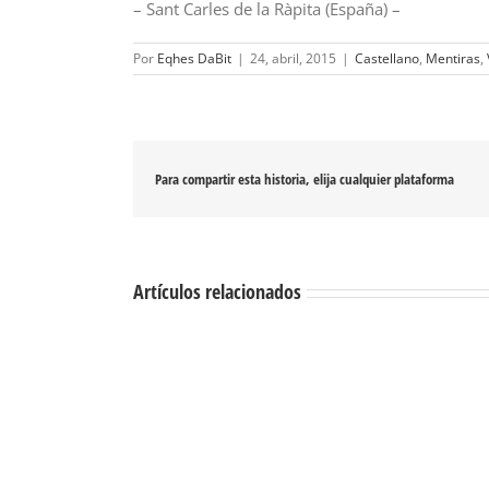
– Sant Carles de la Ràpita (España) –
Por
Eqhes DaBit
|
24, abril, 2015
|
Castellano
,
Mentiras
,
Para compartir esta historia, elija cualquier plataforma
Artículos relacionados
1111
lágrimas
Nostalgia
para
umbilical
mañana