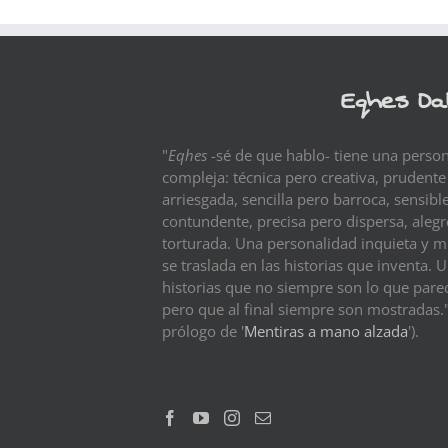
Eqhes Da
"
Eqhes
-sé de que hablo- tiene una perso
compleja: técnica pero creativa, prudente
arriesgada, sencilla pero barroca, sensibl
contundente, precisa pero dispersa, aleg
torturada. Una personalidad inquieta y m
se traslada en las historias que inventa. 
historias que no siempre son lo que pare
pero que al final siempre son mostradas."
prólogo de '
Mentiras a mano alzada
').