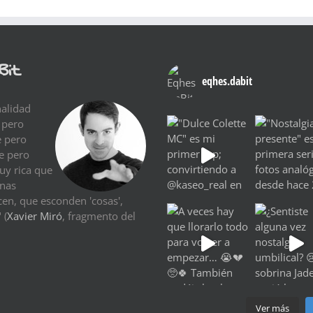
Bit
eqhes.dabit
nalidad
 pero
e pero
re pero
uy rica que
Unas
cen, que esconden 'cosas',
 (
Xavier Miró
, fragmento del
Ver más