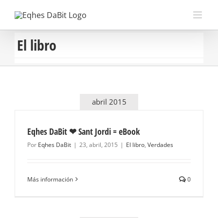
Saltar
al
contenido
El libro
abril 2015
Eqhes DaBit ❤ Sant Jordi = eBook
Por
Eqhes DaBit
|
23, abril, 2015
|
El libro
,
Verdades
Más información
0