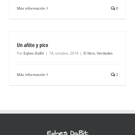
Más información
0
Un añito y pico
Por
Eqhes DaBit
|
14, octubre, 2014
|
El libro
,
Verdades
Más información
2
Eqhes DaBit