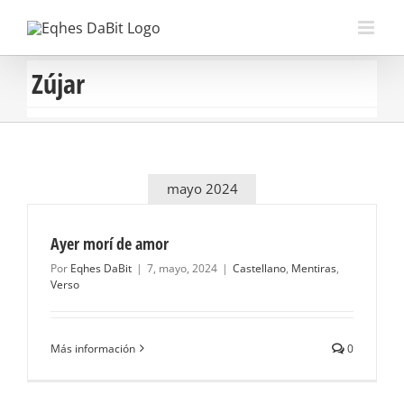
Saltar
al
contenido
Zújar
mayo 2024
Ayer morí de amor
Por
Eqhes DaBit
|
7, mayo, 2024
|
Castellano
,
Mentiras
,
Verso
Más información
0