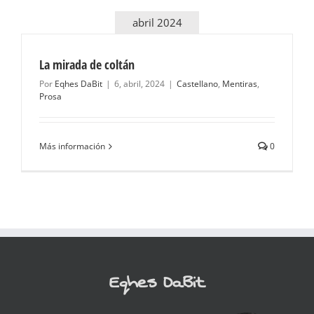
abril 2024
La mirada de coltán
Por
Eqhes DaBit
|
6, abril, 2024
|
Castellano
,
Mentiras
,
Prosa
Más información
0
Eqhes DaBit