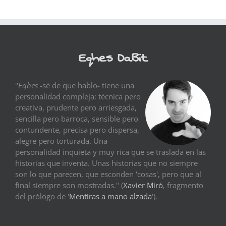
Eqhes DaBit
"
Eqhes
-sé de que hablo- tiene una
personalidad compleja: técnica pero
creativa, prudente pero arriesgada,
sencilla pero barroca, sensible pero
contundente, precisa pero dispersa,
alegre pero torturada. Una
personalidad inquieta y muy rica que se traslada en las
historias que inventa. Unas historias que no siempre
son lo que parecen, que esconden 'cosas', pero que al
final siempre son mostradas." (
Xavier Miró
, fragmento
del prólogo de '
Mentiras a mano alzada
').