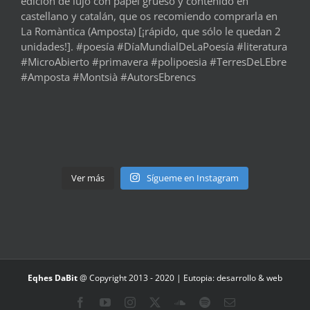
Ver más
Sígueme en Instagram
Eqhes DaBit
@ Copyright 2013 - 2020 |
Eutopia: desarrollo & web
Facebook
YouTube
Instagram
X
SoundCloud
Spotify
Correo