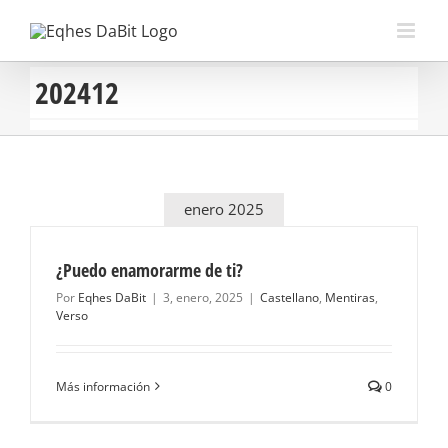
Saltar
al
contenido
202412
enero 2025
¿Puedo enamorarme de ti?
Por
Eqhes DaBit
|
3, enero, 2025
|
Castellano
,
Mentiras
,
Verso
Más información
0