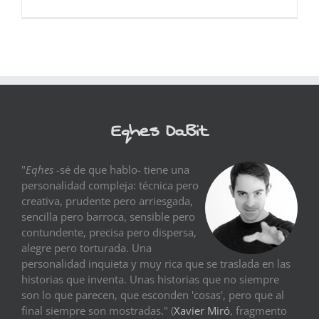
Eqhes DaBit
"
Eqhes
-sé de que hablo- tiene una
personalidad compleja: técnica pero
creativa, prudente pero arriesgada,
sencilla pero barroca, sensible pero
contundente, precisa pero dispersa,
alegre pero torturada. Una
personalidad inquieta y muy rica que se traslada en las
historias que inventa. Unas historias que no siempre
son lo que parecen, que esconden 'cosas', pero que al
final siempre son mostradas." (
Xavier Miró
, fragmento