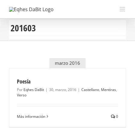
Saltar
al
contenido
201603
marzo 2016
Poesía
Por
Eqhes DaBit
|
30, marzo, 2016
|
Castellano
,
Mentiras
,
Verso
Más información
0