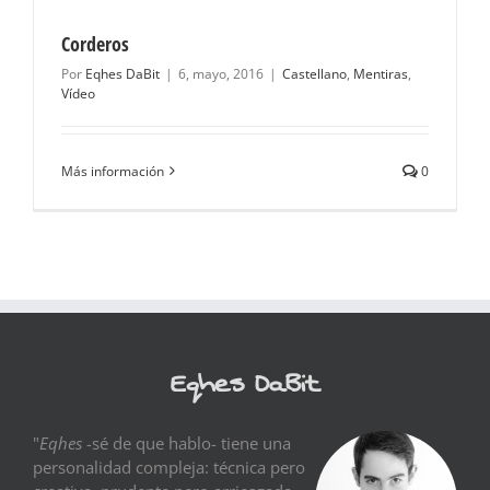
Corderos
Por
Eqhes DaBit
|
6, mayo, 2016
|
Castellano
,
Mentiras
,
Vídeo
Más información
0
Eqhes DaBit
"
Eqhes
-sé de que hablo- tiene una
personalidad compleja: técnica pero