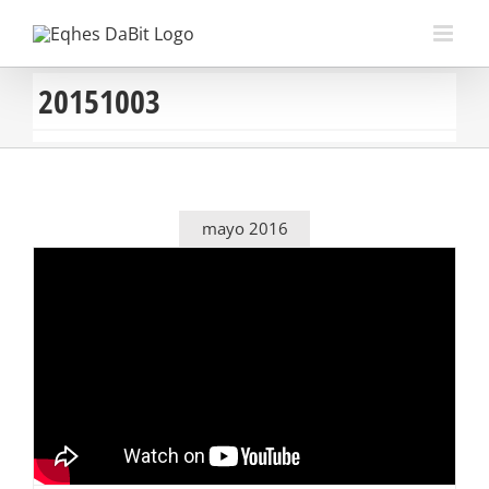
Saltar
al
contenido
20151003
mayo 2016