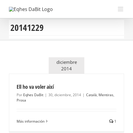
Saltar
al
contenido
20141229
diciembre
2014
Ell ho va voler així
Por
Eqhes DaBit
|
30, diciembre, 2014
|
Català
,
Mentiras
,
Prosa
Más información
1