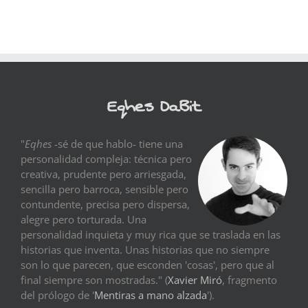
Eqhes DaBit
"
Eqhes
-sé de que hablo- tiene una
personalidad compleja: técnica pero
creativa, prudente pero arriesgada,
sencilla pero barroca, sensible pero
contundente, precisa pero dispersa,
alegre pero torturada. Una
personalidad inquieta y muy rica que se traslada en las
historias que inventa. Unas historias que no siempre
son lo que parecen, que esconden 'cosas', pero que al
final siempre son mostradas." (
Xavier Miró
, fragmento
del prólogo de '
Mentiras a mano alzada
').