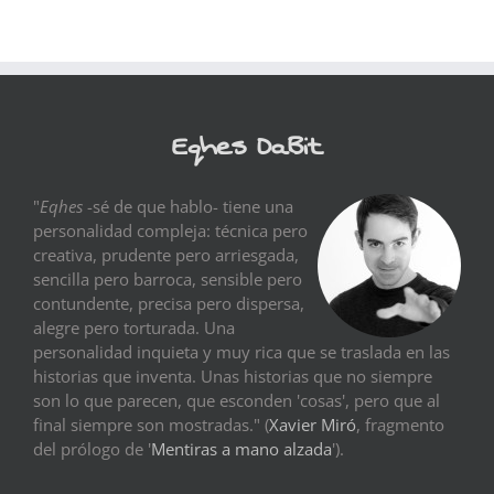
Eqhes DaBit
"
Eqhes
-sé de que hablo- tiene una
personalidad compleja: técnica pero
creativa, prudente pero arriesgada,
sencilla pero barroca, sensible pero
contundente, precisa pero dispersa,
alegre pero torturada. Una
personalidad inquieta y muy rica que se traslada en las
historias que inventa. Unas historias que no siempre
son lo que parecen, que esconden 'cosas', pero que al
final siempre son mostradas." (
Xavier Miró
, fragmento
del prólogo de '
Mentiras a mano alzada
').