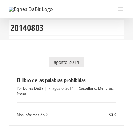
Saltar
al
contenido
20140803
agosto 2014
El libro de las palabras prohibidas
Por
Eqhes DaBit
|
7, agosto, 2014
|
Castellano
,
Mentiras
,
Prosa
Más información
0