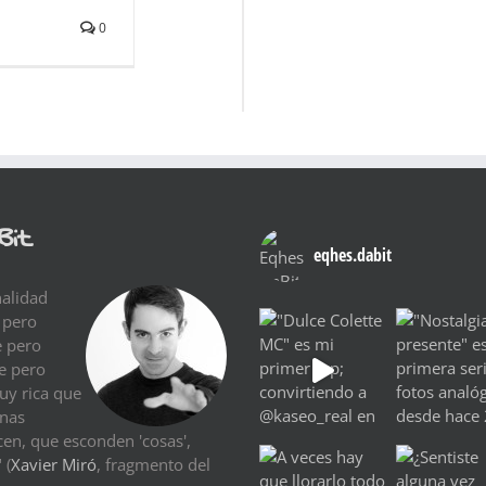
0
Bit
eqhes.dabit
nalidad
 pero
e pero
re pero
uy rica que
Unas
cen, que esconden 'cosas',
 (
Xavier Miró
, fragmento del