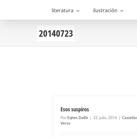
Saltar
al
literatura
ilustración
contenido
20140723
Esos suspiros
Por
Eqhes DaBit
|
22, julio, 2014
|
Castella
Verso