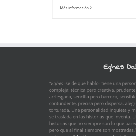
Más información
Eqhes Da
"
Eqhes
-sé de que hablo- tiene una perso
compleja: técnica pero creativa, prudente
arriesgada, sencilla pero barroca, sensibl
contundente, precisa pero dispersa, aleg
torturada. Una personalidad inquieta y m
se traslada en las historias que inventa. 
historias que no siempre son lo que pare
pero que al final siempre son mostradas."