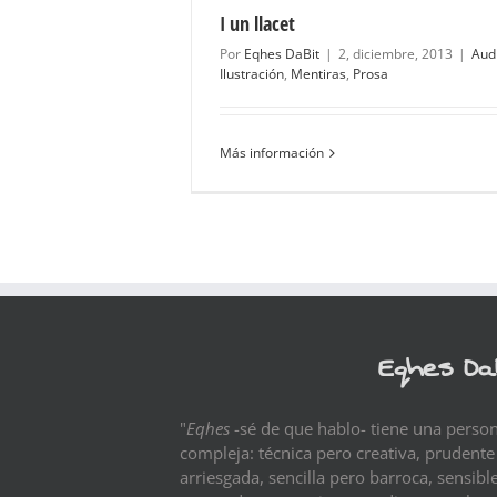
I un llacet
Por
Eqhes DaBit
|
2, diciembre, 2013
|
Aud
Ilustración
,
Mentiras
,
Prosa
Más información
Eqhes Da
"
Eqhes
-sé de que hablo- tiene una perso
compleja: técnica pero creativa, prudente
arriesgada, sencilla pero barroca, sensibl