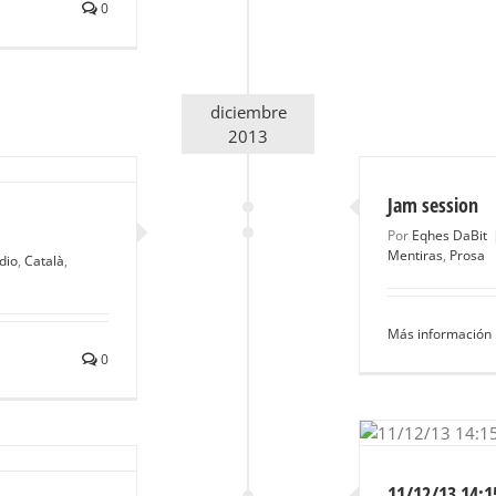
0
diciembre
2013
Jam session
Por
Eqhes DaBit
Mentiras
,
Prosa
dio
,
Català
,
Más información
0
11/12/13 14:15:16
Audio
Castellano
Ilustración
Mentiras
Prosa
11/12/13 14:1