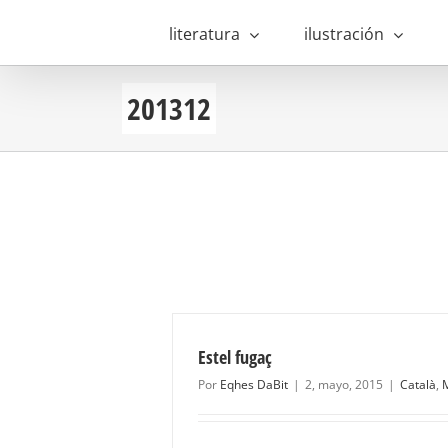
Saltar
al
literatura
ilustración
contenido
201312
Estel fugaç
Por
Eqhes DaBit
|
2, mayo, 2015
|
Català
,