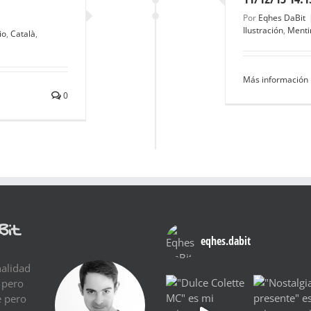
Por
Eqhes DaBit
Ilustración
,
Menti
io
,
Català
,
Más información
0
Bit
eqhes.dabit
nalidad
 pero
e pero