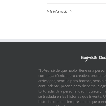
Más información
Eqhes Da
"
Eqhes
-sé de que hablo- tiene una perso
compleja: técnica pero creativa, prudente
arriesgada, sencilla pero barroca, sensibl
contundente, precisa pero dispersa, aleg
torturada. Una personalidad inquieta y m
se traslada en las historias que inventa. 
historias que no siempre son lo que pare