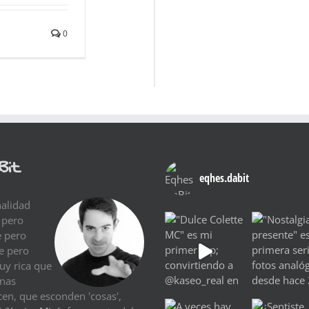
0
Bit
eqhes.dabit
nalidad
 pero
e pero
re pero
uy rica que
Unas
cen, que esconden 'cosas',