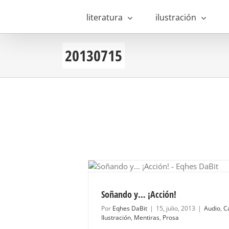
Saltar
al
literatura
ilustración
contenido
20130715
ción!
ón
Mentiras
Prosa
Soñando y… ¡Acción!
Por
Eqhes DaBit
|
15, julio, 2013
|
Audio
,
C
Ilustración
,
Mentiras
,
Prosa