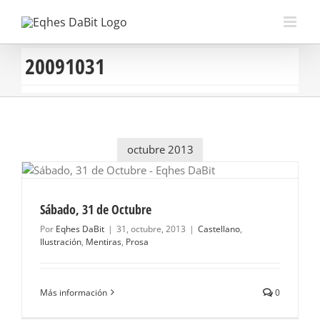
Saltar
al
contenido
20091031
octubre 2013
Sábado, 31 de Octubre
Por
Eqhes DaBit
|
31, octubre, 2013
|
Castellano
,
Ilustración
,
Mentiras
,
Prosa
Más información
0