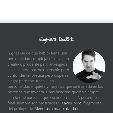
Eqhes DaBit
"
Eqhes
-sé de que hablo- tiene una
personalidad compleja: técnica pero
creativa, prudente pero arriesgada,
sencilla pero barroca, sensible pero
contundente, precisa pero dispersa,
alegre pero torturada. Una
personalidad inquieta y muy rica que se traslada en las
historias que inventa. Unas historias que no siempre
son lo que parecen, que esconden 'cosas', pero que al
final siempre son mostradas." (
Xavier Miró
, fragmento
del prólogo de '
Mentiras a mano alzada
').